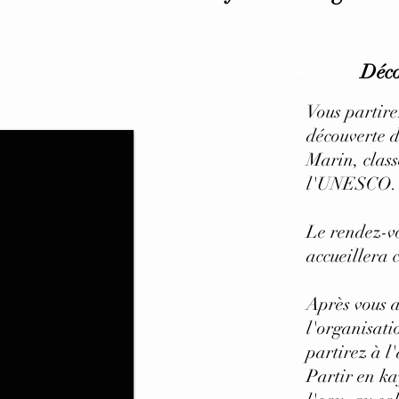
Déco
Vous partire
découverte 
Marin, class
l'UNESCO
Le rendez-vo
accueillera 
Après vous a
l'organisati
partirez à l
Partir en ka