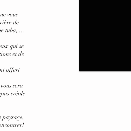
que vous
rrière de
e tuba, ...
eux qui se
ions et de
nt offert
 vous sera
epas créole
e paysage,
encontrer!