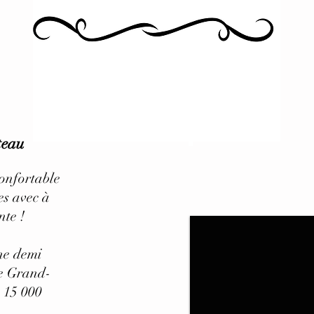
teau
onfortable
es avec à
nte !
ne demi
le Grand-
 15 000