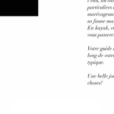
l'eau, au ca
particuliers 
marécageuse 
sa faune ma
En kayak, vo
vous passere
Votre guide 
long de votr
typique.
Une belle jo
choses!